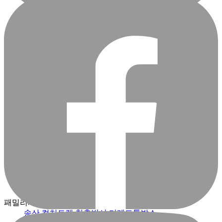
RELATED NEWS
PRE
NEXT
패밀리사이트
송산 컬처트랙
청춘발산
더레드툴박스