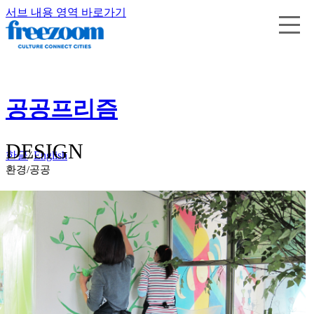
서브 내용 영역 바로가기
공공프리즘
DESIGN
한글
/
English
환경/공공