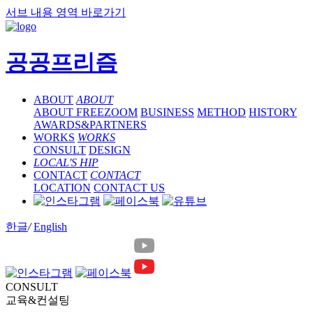
서브 내용 영역 바로가기
공공프리즘
ABOUT
ABOUT
ABOUT FREEZOOM
BUSINESS
METHOD
HISTORY
AWARDS&PARTNERS
WORKS
WORKS
CONSULT
DESIGN
LOCAL'S HIP
CONTACT
CONTACT
LOCATION
CONTACT US
한글
/
English
CONSULT
교육&컨설팅