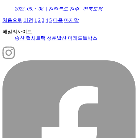
2023. 05. ~ 08. | 전라북도 전주 | 전북도청
처음으로
이전
1
2
3
4
5
다음
마지막
패밀리사이트
송산 컬처트랙
청춘발산
더레드툴박스