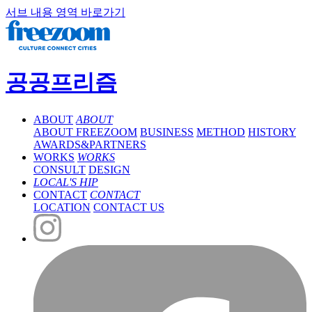
서브 내용 영역 바로가기
공공프리즘
ABOUT
ABOUT
ABOUT FREEZOOM
BUSINESS
METHOD
HISTORY
AWARDS&PARTNERS
WORKS
WORKS
CONSULT
DESIGN
LOCAL'S HIP
CONTACT
CONTACT
LOCATION
CONTACT US