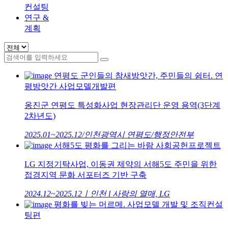
컨설팅
연구 &
계획
연평도 군인들의 참새방앗간, 주민들의 쉼터. 연
평방앗간 사업모델개발편
옹진군 연평도 특성화사업 현장관리단 운영 용역(3단계
2차년도)
2025.01~2025.12/인천광역시 연평도/행정안전부
서해5도 평화를 그리는 바람 사회공헌프로젝트
LG 지정기탁사업, 이동권 제약의 서해5도 주민을 위한
접경지역 문화 서포터즈 기반 구축
2024.12~2025.12ㅣ인천 l 사랑의 열매, LG
평화를 빚는 머르메. 사업모델 개발 및 조직컨설
팅편